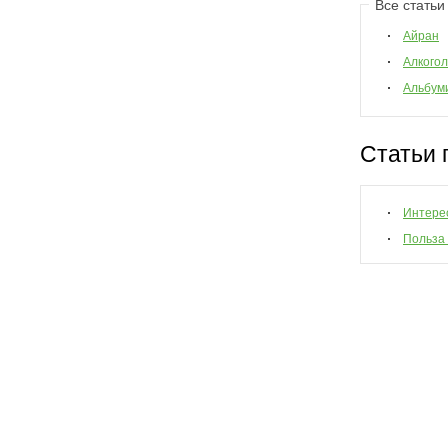
Все статьи
Айран
Алкогол
Альбум
Статьи 
Интере
Польза