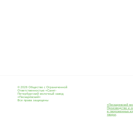
© 2026 Общество с Ограниченной
Ответственностью «Санкт-
Петербургский молочный завод
«Пискарёвский»
Все права защищены
«Пискаревский мо
Производство и о
и твороженных и
творог
.