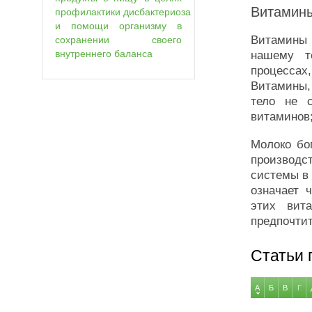
Витамины
профилактики дисбактериоза
и помощи организму в
Витамины 
сохранении своего
внутреннего баланса
нашему т
процессах
Витамины,
тело не 
витаминов;
Молоко бо
производ
системы в 
означает 
этих вит
предпочтит
Статьи 
А
Б
В
Г