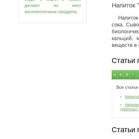
Напиток 
делают из него
кисломолочные продукты
Напиток Б
сока. Сыв
биологич
кальций, 
веществ в 
Статьи 
А
Б
В
Г
Все статьи
Напиток
Непере
(лактозы),
Статьи 