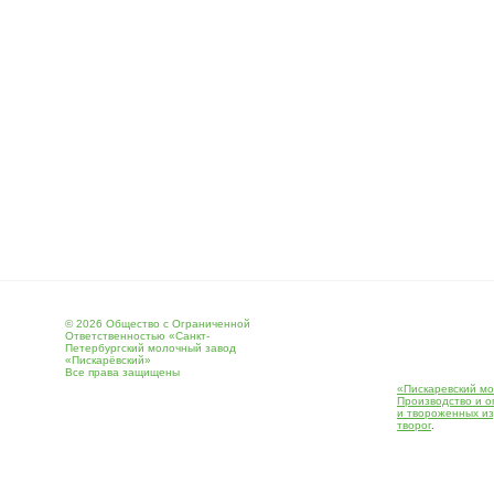
© 2026 Общество с Ограниченной
Ответственностью «Санкт-
Петербургский молочный завод
«Пискарёвский»
Все права защищены
«Пискаревский мо
Производство и о
и твороженных и
творог
.