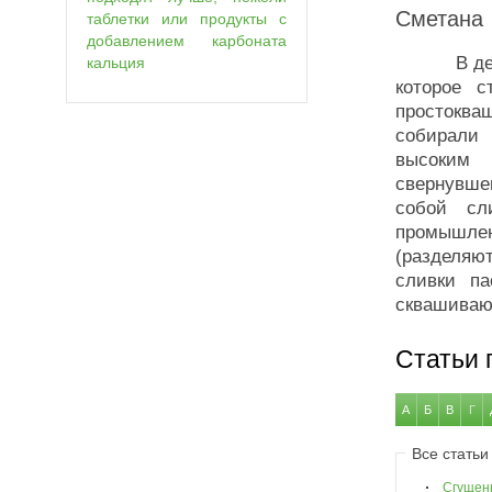
Сметана
таблетки или продукты с
добавлением карбоната
В деревен
кальция
которое 
простоква
собирали
высоким 
свернувше
собой сл
промышле
(разделяю
сливки п
сквашивают
Статьи 
А
Б
В
Г
Все статьи
Сгущен