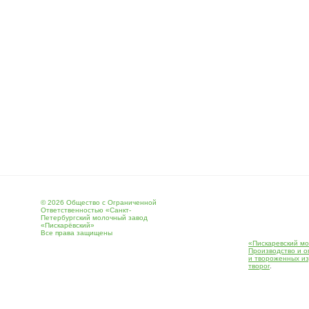
© 2026 Общество с Ограниченной
Ответственностью «Санкт-
Петербургский молочный завод
«Пискарёвский»
Все права защищены
«Пискаревский мо
Производство и о
и твороженных и
творог
.