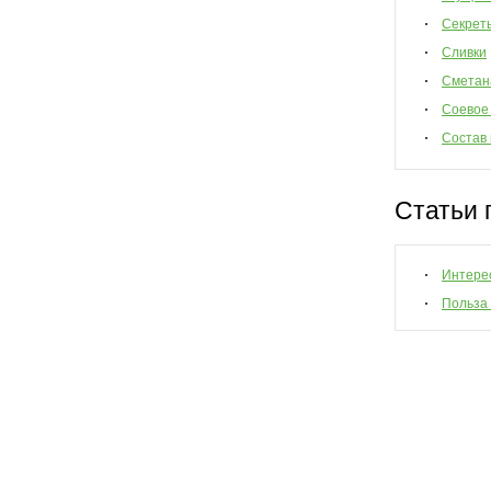
Секрет
Сливки
Сметан
Соевое
Состав
Статьи 
Интере
Польза