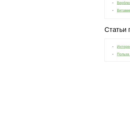
Верблю
Витами
Статьи 
Интере
Польза