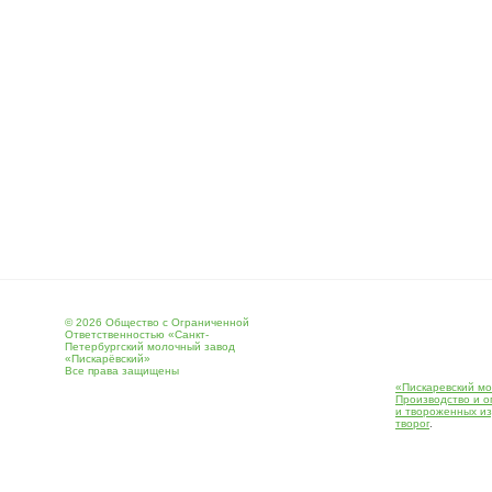
© 2026 Общество с Ограниченной
Ответственностью «Санкт-
Петербургский молочный завод
«Пискарёвский»
Все права защищены
«Пискаревский мо
Производство и о
и твороженных и
творог
.