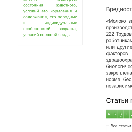
состояния животного,
Вредност
условий его кормления и
содержания, его породных
«Молоко з
и индивидуальных
производс
особенностей, возраста,
222 Трудов
условий внешней среды
работника
или други
факторов 
здравоохр
биологич
закреплена
норма бес
независимо
Статьи 
А
Б
В
Г
Все статьи