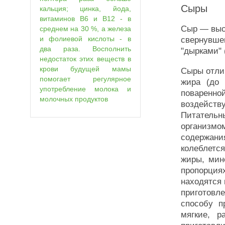
Сыры
кальция; цинка, йода,
витаминов В6 и В12 - в
Сыр — выс
среднем на 30 %, а железа
и фолиевой кислоты - в
свернувшег
два раза. Восполнить
"дырками" 
недостаток этих веществ в
крови будущей мамы
Сыры отли
помогает регулярное
жира (до
употребление молока и
поваренно
молочных продуктов
воздейств
Питатель
организм
содержан
колеблетс
жиры, мин
пропорция
находятся
приготовл
способу п
мягкие, р