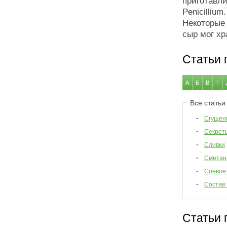
приготавл
Penicilliu
Некоторые
сыр мог хр
Статьи 
А
Б
В
Г
Все статьи
Сгущен
Секрет
Сливки
Сметан
Соевое
Состав
Статьи 