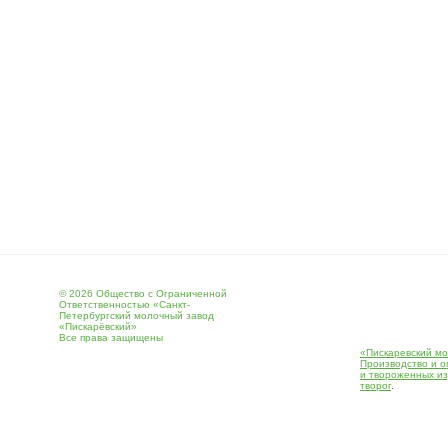
© 2026 Общество с Ограниченной
Ответственностью «Санкт-
Петербургский молочный завод
«Пискарёвский»
Все права защищены
«Пискаревский мо
Производство и о
и твороженных и
творог
.