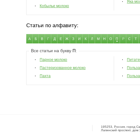
Яка мо
Кобылье молоко
Статьи по алфавиту:
А
Б
В
Г
Д
Е
Ж
З
И
К
Л
М
Н
О
П
Р
С
Т
Все статьи на букву
П
:
Парное молоко
Питате
Пастеризованное молоко
Польза
Пахта
Польза
195253, Россия, город Са
Лапинский проспект, дом 