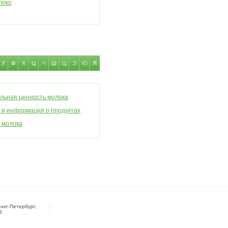
локо
У
Ф
Х
Ц
Ч
Ш
Щ
Э
Ю
Я
льная ценность молока
 и информация о продуктах
 молока
нкт-Петербург,
3