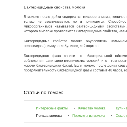
Бактерицидные свойства молока
В молоке после дойки содержатся микроорганизмы, количест
только не увеличивается, но и понижается. Способнос
микроорганизмов называется бактерицидными свойствами
которого в молоке проявляются бактерицидные свойства, наз
Бактерицидные свойства молока обусловлены наличие
пероксидаза), иммуноглобулинов, лейкоцитов.
Бактерицидная фаза зависит от бактериальной обсеме
соблюдения санитарно-гигенических условий и от темпера
короче бактерицидная фаза). Если молоко после дойки сраз
продолжительность бактерицидной фазы составит 48 часов, есл
Статьи по темам:
Интересные факты
Качество молока
Кулин
Польза молока
Продукты из молока
Секрет