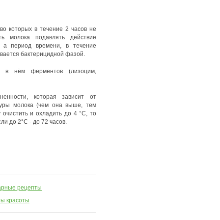
во которых в течение 2 часов не
ть молока подавлять действие
, а период времени, в течение
ывается бактерицидной фазой.
м в нём ферментов (лизоцим,
ненности, которая зависит от
туры молока (чем она выше, тем
у очистить и охладить до
4 °C, то
и до 2°С - до 72 часов.
арные рецепты
ы красоты