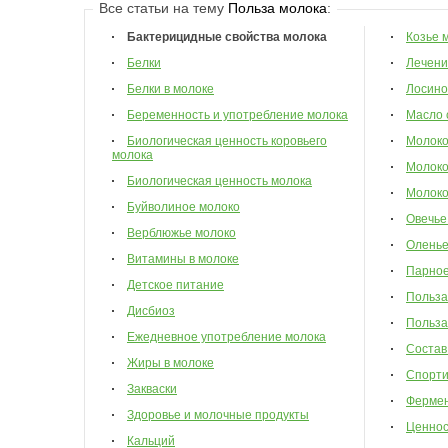
Все статьи на тему
Польза молока
:
Бактерицидные свойства молока
Козье 
Белки
Лечени
Белки в молоке
Лосино
Беременность и употребление молока
Масло 
Биологическая ценность коровьего
Молок
молока
Молоко
Биологическая ценность молока
Молоко
Буйволиное молоко
Овечье
Верблюжье молоко
Оленье
Витамины в молоке
Парное
Детское питание
Польза
Дисбиоз
Польза
Ежедневное употребление молока
Состав
Жиры в молоке
Спорти
Закваски
Фермен
Здоровье и молочные продукты
Ценнос
Кальций