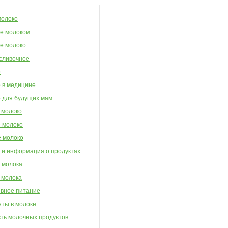
молоко
е молоком
е молоко
сливочное
о
 в медицине
 для будущих мам
 молоко
 молоко
 молоко
 и информация о продуктах
 молока
 молока
вное питание
ты в молоке
ть молочных продуктов