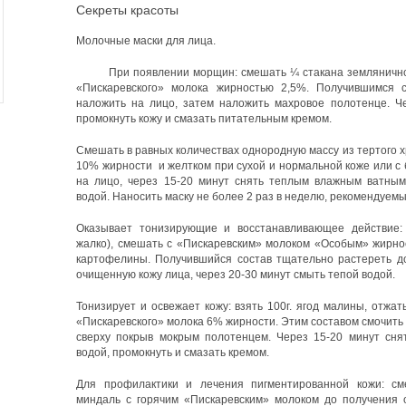
Секреты красоты
Молочные маски для лица.
При появлении морщин: смешать ¼ стакана земляничного
«Пискаревского» молока жирностью 2,5%. Получившимся с
наложить на лицо, затем наложить махровое полотенце. Че
промокнуть кожу и смазать питательным кремом.
Смешать в равных количествах однородную массу из тертого 
10% жирности и желтком при сухой и нормальной коже или с 
на лицо, через 15-20 минут снять теплым влажным ватным
водой. Наносить маску не более 2 раз в неделю, рекомендуемы
Оказывает тонизирующие и восстанавливающее действие: 
жалко), смешать с «Пискаревским» молоком «Особым» жирно
картофелины. Получившийся состав тщательно растереть д
очищенную кожу лица, через 20-30 минут смыть тепой водой.
Тонизирует и освежает кожу: взять 100г. ягод малины, отжат
«Пискаревского» молока 6% жирности. Этим составом смочить 
сверху покрыв мокрым полотенцем. Через 15-20 минут снят
водой, промокнуть и смазать кремом.
Для профилактики и лечения пигментированной кожи: см
миндаль с горячим «Пискаревским» молоком до получения