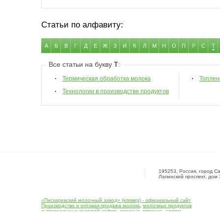
Статьи по алфавиту:
А
Б
В
Г
Д
Е
Ж
З
И
К
Л
М
Н
О
П
Р
С
Т
Все статьи на букву
Т
:
Термическая обработка молока
Топлен
Технологии в производстве продуктов
195253, Россия, город Са
Лапинский проспект, дом 
«Пискаревский молочный завод» (клевер) - официальный сайт
Производство и оптовая продажа молока
,
молочных продуктов
и твороженных изделий
:
кефир
,
сметана
,
ряженка
,
сливки
,
творог
.