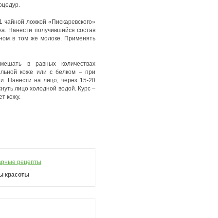
оцедур.
1 чайной ложкой «Пискаревского»
ка. Нанести получившийся состав
нном в том же молоке. Применять
мешать в равных количествах
льной коже или с белком – при
и. Нанести на лицо, через 15-20
нуть лицо холодной водой. Курс –
ет кожу.
арные рецепты
ы красоты