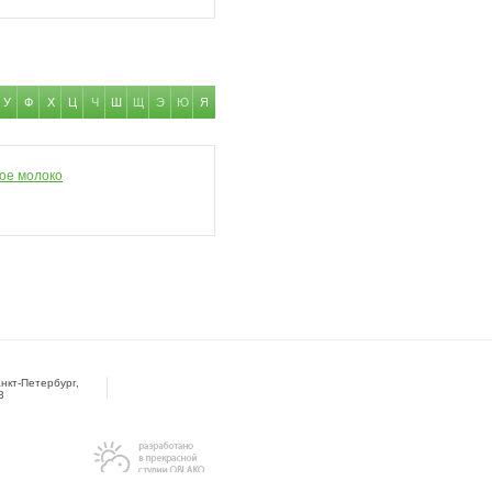
У
Ф
Х
Ц
Ч
Ш
Щ
Э
Ю
Я
ое молоко
нкт-Петербург,
3