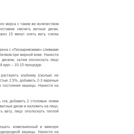
 морса с таким же количеством
оставом смочить ватные диски,
рез 15 минут снять вату, слегка
хрена с «Пискаревскими» сливками
белком при жирной коже. Нанести
 диском, затем ополоснуть лицо
й курс – 10-15 процедур.
растереть клубнику (сколько не
стью 2,5%, добавить 2-3 вареные
о состояния кашицы. Нанести на
ь сок, добавить 2 столовые ложки
ватные диски и наложить на лицо,
ь вату, лицо ополоснуть теплой
ешать измельченный в миксере
 однородной кашицы. Нанести на