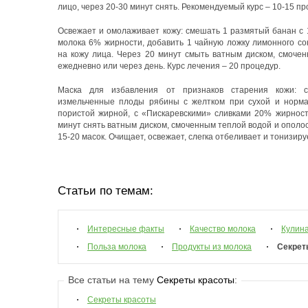
лицо, через 20-30 минут снять. Рекомендуемый курс – 10-15 пр
Освежает и омолаживает кожу: смешать 1 размятый банан с 
молока 6% жирности, добавить 1 чайную ложку лимонного со
на кожу лица. Через 20 минут смыть ватным диском, смоче
ежедневно или через день. Курс лечения – 20 процедур.
Маска для избавления от признаков старения кожи: с
измельченные плоды рябины с желтком при сухой и норма
пористой жирной, с «Пискаревскими» сливками 20% жирност
минут снять ватным диском, смоченным теплой водой и ополос
15-20 масок. Очищает, освежает, слегка отбеливает и тонизиру
Статьи по темам:
Интересные факты
Качество молока
Кулин
Польза молока
Продукты из молока
Секрет
Все статьи на тему
Секреты красоты
:
Секреты красоты