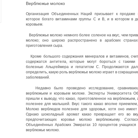
Верблюжье молоко
Организация Объединенных Наций призывает к продаже н
которое богато витаминами группы С и В, и в котором в д
коровьем.
Верблюжье молоко немного более соленое на вкус, чем при
молоко; оно широко распространено в арабских странах
приготовления сыра.
Кроме большого содержания минералов и витаминов, счит
содержатся антитела, которые могут бороться с такими 
болезнью Альцгеймера и гепатитом С. Продолжаются дал
определить, какую роль верблюжье молоко играет в сокращен
заболеваний.
Недавно было проведено исследование, сравнивающе
верблюжьем и коровьем молоке. Эксперты Университета О
пришли к выводу, что какао, приготовленное на верблюжьем, 
полезнее для малышей. Вкус такого какао вполне приемлем
Молоко верблюдов полезнее для здоровья, хотя оно имеет 
Однако шоколадный аромат какао превращает его во вку
предпочитающих коровье молоко верблюжьему. Соглас
Объединённых Арабских Эмиратах 10 процентов учащихся 
верблюжье молоко.