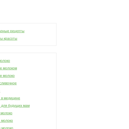
арные рецепты
ы красоты
молоко
е молоком
е молоко
сливочное
о
 в медицине
 для будущих мам
 молоко
 молоко
 молоко