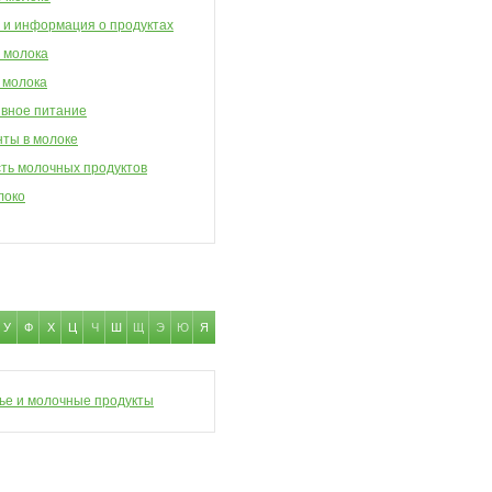
 и информация о продуктах
 молока
 молока
вное питание
ты в молоке
ть молочных продуктов
локо
У
Ф
Х
Ц
Ч
Ш
Щ
Э
Ю
Я
ье и молочные продукты