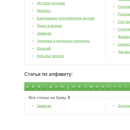
Детское питание
Польза
Дисбиоз
Польза
Ежедневное употребление молока
Состав
Жиры в молоке
Спорти
Закваски
Фермен
Здоровье и молочные продукты
Ценнос
Кальций
Яка мо
Кобылье молоко
Статьи по алфавиту:
А
Б
В
Г
Д
Е
Ж
З
И
К
Л
М
Н
О
П
Р
С
Т
Все статьи на букву
З
:
Закваски
Здоров