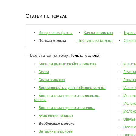
Статьи по темам:
Интересные факты
Качество молока
Кулин
Польза молока
Продукты из молока
Секрет
Все статьи на тему
Польза молока
:
Бактерицидные свойства молока
Козье 
Белки
Лечени
Белки в молоке
Лосино
Беременность и употребление молока
Масло 
Биологическая ценность коровьего
Молок
молока
Молоко
Биологическая ценность молока
Молоко
Буйволиное молоко
Овечье
Верблюжье молоко
Оленье
Витамины в молоке
Парное