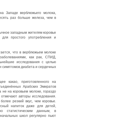
а Западе верблюжьего молока,
есять раз больше железа, чем в
вычное западным жителям коровье
 для простого употребления и
ается, что в верблюжьем молоке
заболеваниями, как рак, СПИД,
ьнейшие исследования с целью
ии симптомов диабета и сердечных
е какао, приготовленного на
бъединённых Арабских Эмиратов
а не на коровьем молоке, гораздо
, отмечают авторы исследования.
более резкий вкус, чем коровье.
сный напиток даже для детей,
но статистическим данным, в
начальных школ регулярно пьют