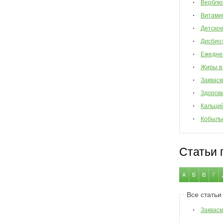
Верблю
Витами
Детско
Дисбио
Ежедне
Жиры в
Закваск
Здоров
Кальци
Кобыль
Статьи 
А
Б
В
Г
Все статьи
Закваск