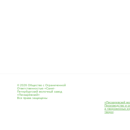
© 2026 Общество с Ограниченной
Ответственностью «Санкт-
Петербургский молочный завод
«Пискарёвский»
Все права защищены
«Пискаревский мо
Производство и о
и твороженных и
творог
.