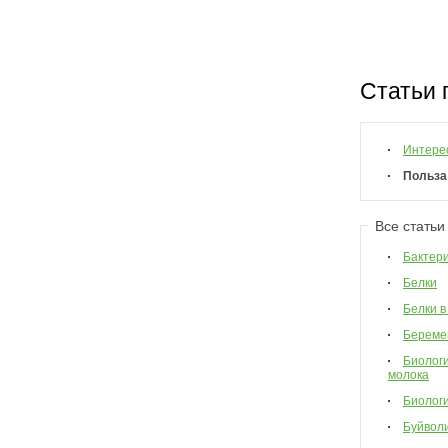
Статьи 
Интере
Польза
Все статьи
Бактер
Белки
Белки в
Береме
Биологи
молока
Биологи
Буйвол