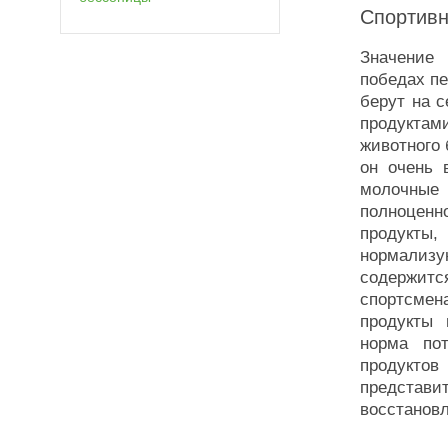
Спортивн
Значение 
победах п
берут на с
продуктам
животного 
он очень 
молочные 
полноценн
продукты
нормализ
содержитс
спортсме
продукты 
норма по
продукто
представи
восстанов