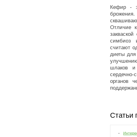
Кефир - э
брожения.
сквашива
Отличие к
закваской
симбиоз 
считают о
диеты для
улучшени
шлаков и
сердечно-
органов ч
поддержани
Статьи 
Интере