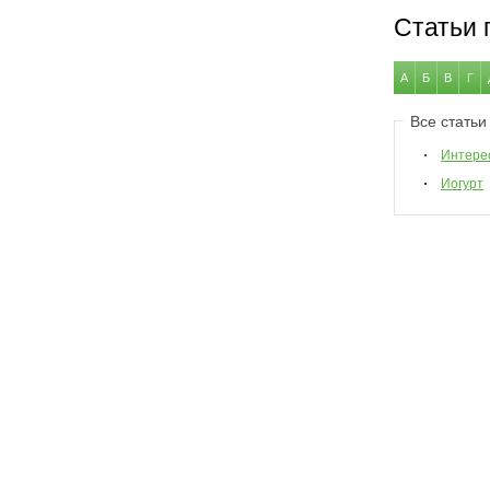
Статьи 
А
Б
В
Г
Все статьи
Интере
Иогурт