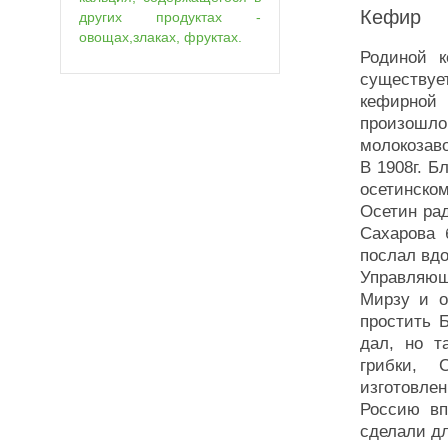
Кефир
других продуктах -
овощах,злаках, фруктах.
Родиной к
существу
кефирной
произошл
молокозав
В 1908г. Б
осетинско
Осетин рад
Сахарова 
послал вдо
Управляющ
Мирзу и о
простить 
дал, но т
грибки, 
изготовле
Россию вп
сделали дл