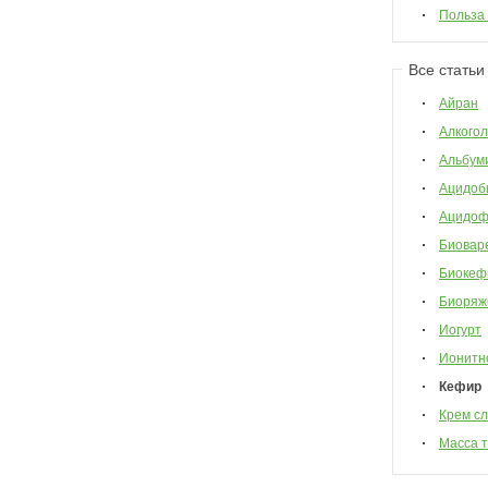
Польза
Все статьи
Айран
Алкогол
Альбум
Ацидоб
Ацидоф
Биовар
Биокеф
Биоряж
Иогурт
Ионитн
Кефир
Крем с
Масса 