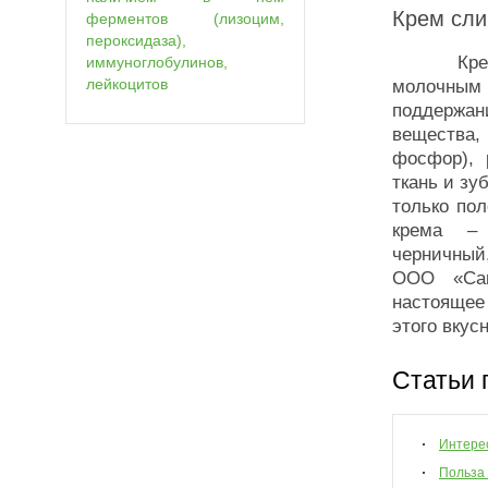
Крем сл
ферментов (лизоцим,
пероксидаза),
Крем изг
иммуноглобулинов,
лейкоцитов
молочным
поддержан
вещества,
фосфор), 
ткань и зу
только пол
крема – 
черничный
ООО «Сан
настоящее
этого вкус
Статьи 
Интере
Польза