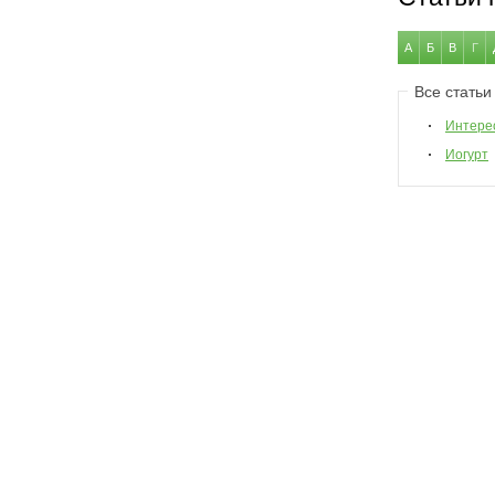
А
Б
В
Г
Все статьи
Интере
Иогурт