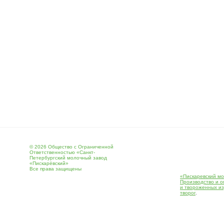
© 2026 Общество с Ограниченной
Ответственностью «Санкт-
Петербургский молочный завод
«Пискарёвский»
Все права защищены
«Пискаревский мо
Производство и о
и твороженных и
творог
.