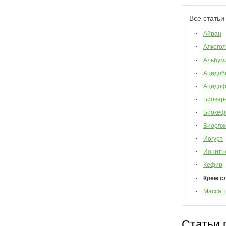
Все статьи
Айран
Алкогол
Альбум
Ацидоб
Ацидоф
Биовар
Биокеф
Биоряж
Иогурт
Ионитн
Кефир
Крем с
Масса 
Статьи 