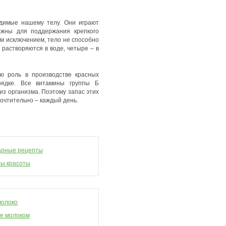
одимые нашему телу. Они играют
ажны для поддержания крепкого
ым исключением, тело не способно
 растворяются в воде, четыре – в
ю роль в производстве красных
ядке. Все витамины группы Б
из организма. Поэтому запас этих
очтительно – каждый день.
арные рецепты
ы красоты
молоко
е молоком