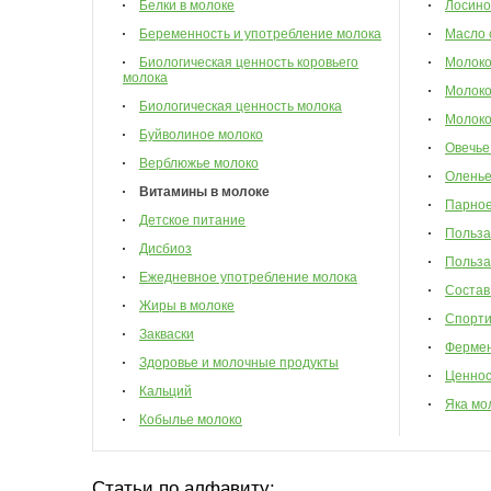
Белки в молоке
Лосино
Беременность и употребление молока
Масло 
Биологическая ценность коровьего
Молок
молока
Молоко
Биологическая ценность молока
Молоко
Буйволиное молоко
Овечье
Верблюжье молоко
Оленье
Витамины в молоке
Парное
Детское питание
Польза
Дисбиоз
Польза
Ежедневное употребление молока
Состав
Жиры в молоке
Спорти
Закваски
Фермен
Здоровье и молочные продукты
Ценнос
Кальций
Яка мо
Кобылье молоко
Статьи по алфавиту: