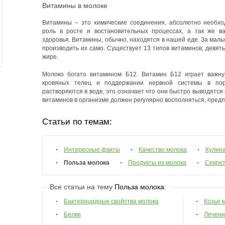
Витамины в молоке
Витамины – это химические соединения, абсолютно необх
роль в росте и востановительных процессах, а так же в
здоровья. Витамины, обычно, находятся в нашей еде. За мал
производить их само. Существует 13 типов витаминов; девять
жире.
Молоко богато витамином Б12. Витамин Б12 играет важну
кровяных телец и поддержании нервной системы в пор
растворяются в воде, это означает что они быстро выводятся 
витаминов в организме должен регулярно восполняться, предп
Статьи по темам:
Интересные факты
Качество молока
Кулин
Польза молока
Продукты из молока
Секрет
Все статьи на тему
Польза молока
:
Бактерицидные свойства молока
Козье 
Белки
Лечени