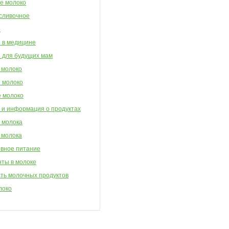
е молоко
сливочное
о
 в медицине
 для будущих мам
 молоко
 молоко
 молоко
 и информация о продуктах
 молока
 молока
вное питание
ты в молоке
ть молочных продуктов
локо