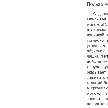
Польза м
С давних 
Описывая 
молоком!
отличным 
психикой. 
согласно 
укрепляет
обучению.
чашка те
действием
желудочн
оказывае
защитить 
кальций бо
в организ
молоко - 
зависят о
использов