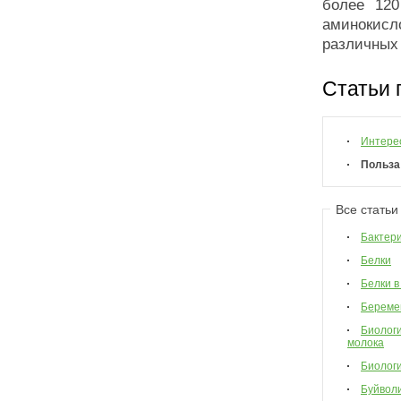
более 120
аминокис
различных
Статьи 
Интере
Польза
Все статьи
Бактер
Белки
Белки в
Береме
Биологи
молока
Биологи
Буйвол