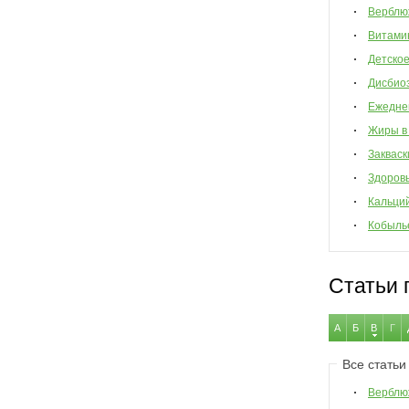
Верблю
Витами
Детско
Дисбио
Ежедне
Жиры в
Закваск
Здоров
Кальци
Кобыль
Статьи 
А
Б
В
Г
Все статьи
Верблю