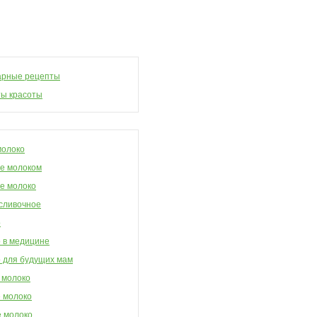
арные рецепты
ы красоты
молоко
е молоком
е молоко
сливочное
о
 в медицине
 для будущих мам
 молоко
 молоко
 молоко