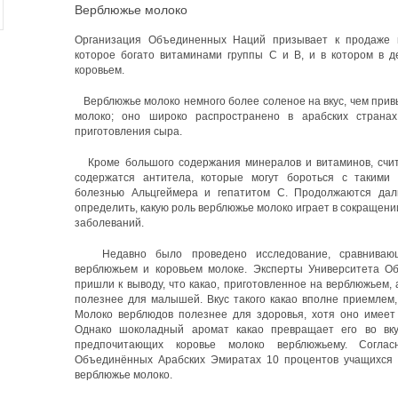
Верблюжье молоко
Организация Объединенных Наций призывает к продаже н
которое богато витаминами группы С и В, и в котором в д
коровьем.
Верблюжье молоко немного более соленое на вкус, чем при
молоко; оно широко распространено в арабских странах
приготовления сыра.
Кроме большого содержания минералов и витаминов, счит
содержатся антитела, которые могут бороться с такими 
болезнью Альцгеймера и гепатитом С. Продолжаются дал
определить, какую роль верблюжье молоко играет в сокращен
заболеваний.
Недавно было проведено исследование, сравнивающе
верблюжьем и коровьем молоке. Эксперты Университета О
пришли к выводу, что какао, приготовленное на верблюжьем, 
полезнее для малышей. Вкус такого какао вполне приемлем
Молоко верблюдов полезнее для здоровья, хотя оно имеет 
Однако шоколадный аромат какао превращает его во вку
предпочитающих коровье молоко верблюжьему. Соглас
Объединённых Арабских Эмиратах 10 процентов учащихся 
верблюжье молоко.