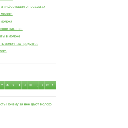
 и информация о продуктах
 молока
 молока
вное питание
ты в молоке
ть молочных продуктов
локо
У
Ф
Х
Ц
Ч
Ш
Щ
Э
Ю
Я
сть.Почему за нее дают молоко