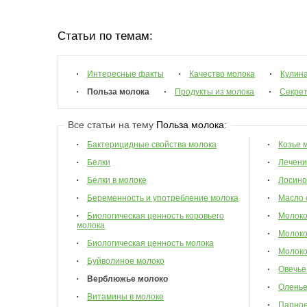
Статьи по темам:
Интересные факты
Качество молока
Кулин
Польза молока
Продукты из молока
Секрет
Все статьи на тему
Польза молока
:
Бактерицидные свойства молока
Козье 
Белки
Лечени
Белки в молоке
Лосино
Беременность и употребление молока
Масло 
Биологическая ценность коровьего
Молок
молока
Молоко
Биологическая ценность молока
Молоко
Буйволиное молоко
Овечье
Верблюжье молоко
Оленье
Витамины в молоке
Парное