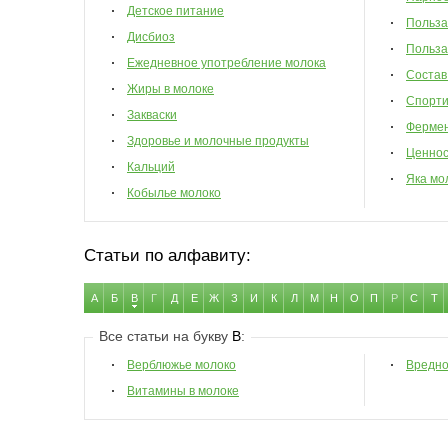
Детское питание
Польза
Дисбиоз
Польза
Ежедневное употребление молока
Состав
Жиры в молоке
Спорти
Закваски
Фермен
Здоровье и молочные продукты
Ценнос
Кальций
Яка мо
Кобылье молоко
Статьи по алфавиту:
А
Б
В
Г
Д
Е
Ж
З
И
К
Л
М
Н
О
П
Р
С
Т
Все статьи на букву
В
:
Верблюжье молоко
Вредно
Витамины в молоке