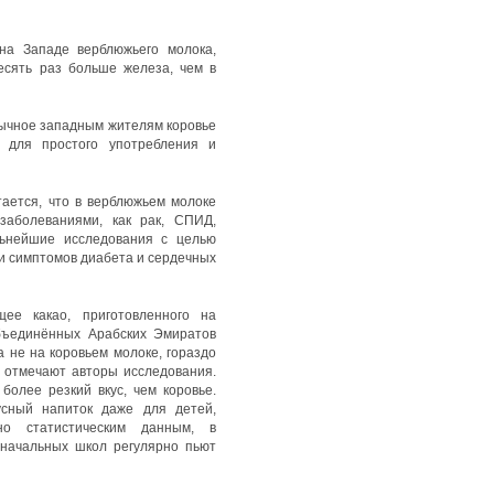
а Западе верблюжьего молока,
есять раз больше железа, чем в
вычное западным жителям коровье
 для простого употребления и
ается, что в верблюжьем молоке
заболеваниями, как рак, СПИД,
ьнейшие исследования с целью
ии симптомов диабета и сердечных
е какао, приготовленного на
бъединённых Арабских Эмиратов
а не на коровьем молоке, гораздо
, отмечают авторы исследования.
более резкий вкус, чем коровье.
сный напиток даже для детей,
но статистическим данным, в
начальных школ регулярно пьют